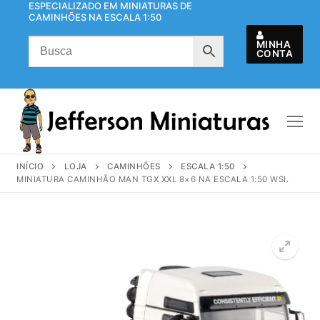
ESPECIALIZADO EM MINIATURAS DE
Pular
CAMINHÕES NA ESCALA 1:50
para
o
MINHA
CONTA
conteúdo
INÍCIO
LOJA
CAMINHÕES
ESCALA 1:50
MINIATURA CAMINHÃO MAN TGX XXL 8×6 NA ESCALA 1:50 WSI.
🔍