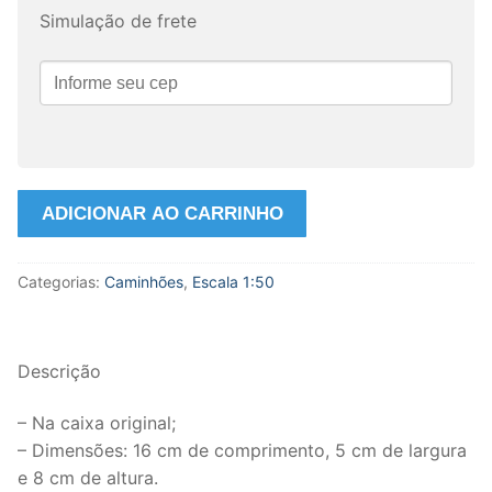
Simulação de frete
Miniatura
ADICIONAR AO CARRINHO
Caminhão
MAN
Categorias:
Caminhões
,
Escala 1:50
TGX
XXL
8x6
na
Descrição
Escala
1:50
– Na caixa original;
WSI.
– Dimensões: 16 cm de comprimento, 5 cm de largura
quantidade
e 8 cm de altura.