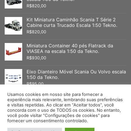
R$
820,00
Kit Miniatura Caminhão Scania T Série 2
Cabine curta Trucado Escala 1:50 Tekno.
R$
820,00
Miniatura Container 40 pés Flatrack da
VIASEA na escala 1:50 da Tekno.
R$
930,00
Eixo Dianteiro Móvel Scania Ou Volvo escala
1:50 da Tekno.
R$
95,00
Usamos cookies em nosso site para fornecer a
experiência mais relevante, lembrando suas preferências
e visitas repetidas. Ao clicar em “Aceitar todos”, você
Arpra – Minimac -Supermini – Jue – Minibrindes- Tekno – WSI –
concorda com o uso de TODOS os cookies. No entanto,
você pode visitar "Configurações de cookies" para
Conrad -IMC – Miniatura Volvo – Miniatura Mercedes Miniatura
fornecer um consentimento controlado.
– IVECO – Miniatura Scania – Miniatura DAF – Miniatura Honda
Direitos autorais_ 2026 _Jefferson Miniaturas _Desenvolvido por