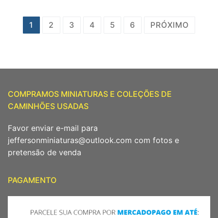
Paginação
1
2
3
4
5
6
PRÓXIMO
de
posts
COMPRAMOS MINIATURAS E COLEÇÕES DE
CAMINHÕES USADAS
Favor enviar e-mail para
jeffersonminiaturas@outlook.com com fotos e
pretensão de venda
PAGAMENTO