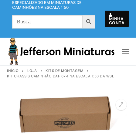
ESPECIALIZADO EM MINIATURAS DE
Pular
CAMINHÕES NA ESCALA 1:50
para
o
MINHA
CONTA
conteúdo
INÍCIO
LOJA
KITS DE MONTAGEM
KIT CHASSIS CAMINHÃO DAF 6×4 NA ESCALA 1:50 DA WSI.
🔍