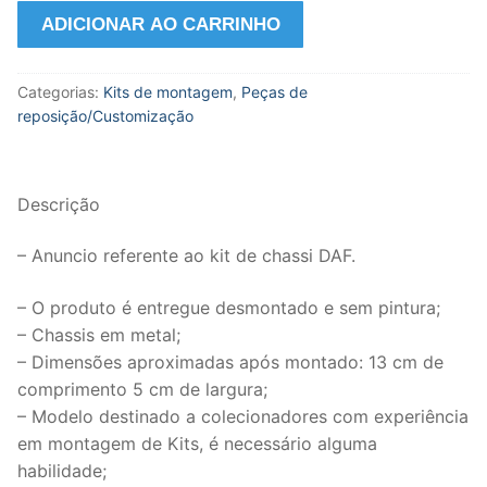
Kit
ADICIONAR AO CARRINHO
Chassis
Caminhão
Categorias:
Kits de montagem
,
Peças de
DAF
reposição/Customização
6x4
na
escala
1:50
Descrição
da
– Anuncio referente ao kit de chassi DAF.
WSI.
quantidade
– O produto é entregue desmontado e sem pintura;
– Chassis em metal;
– Dimensões aproximadas após montado: 13 cm de
comprimento 5 cm de largura;
– Modelo destinado a colecionadores com experiência
em montagem de Kits, é necessário alguma
habilidade;