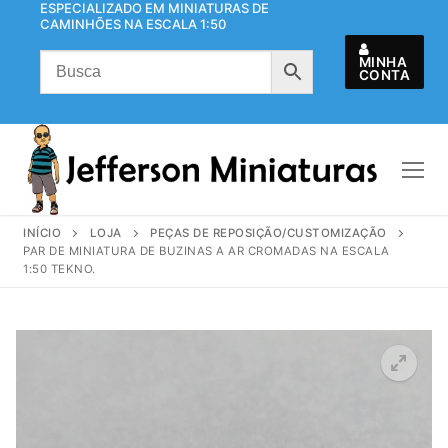
ESPECIALIZADO EM MINIATURAS DE
Pular
CAMINHÕES NA ESCALA 1:50
para
o
MINHA
CONTA
conteúdo
INÍCIO
LOJA
PEÇAS DE REPOSIÇÃO/CUSTOMIZAÇÃO
PAR DE MINIATURA DE BUZINAS A AR CROMADAS NA ESCALA
1:50 TEKNO.
🔍