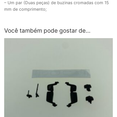
– Um par (Duas peças) de buzinas cromadas com 15
1:50
mm de comprimento;
Tekno.
quantidade
Você também pode gostar de…