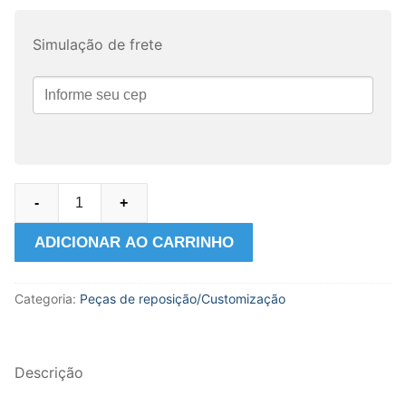
Simulação de frete
Par
-
+
de
miniatura
ADICIONAR AO CARRINHO
de
Buzinas
Categoria:
Peças de reposição/Customização
a
ar
cromadas
Descrição
na
Escala