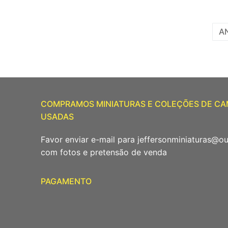
Paginação
A
de
posts
COMPRAMOS MINIATURAS E COLEÇÕES DE C
USADAS
Favor enviar e-mail para jeffersonminiaturas@o
com fotos e pretensão de venda
PAGAMENTO