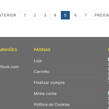
NTERIOR
1
2
3
4
5
6
7
PRÓXI
AMINHÕES
PÁGINAS
Loja
utlook.com
Carrinho
Finalizar compra
Minha conta
Política de Cookies