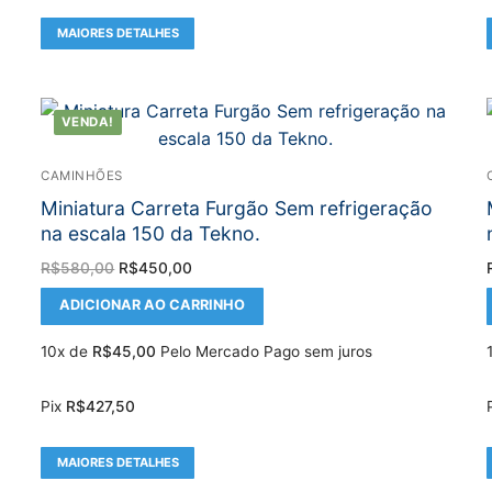
MAIORES DETALHES
VENDA!
CAMINHÕES
Miniatura Carreta Furgão Sem refrigeração
na escala 150 da Tekno.
O
O
R$
580,00
R$
450,00
preço
preço
original
atual
ADICIONAR AO CARRINHO
era:
é:
R$580,00.
R$450,00.
10x de
R$
45,00
Pelo Mercado Pago sem juros
Pix
R$
427,50
MAIORES DETALHES