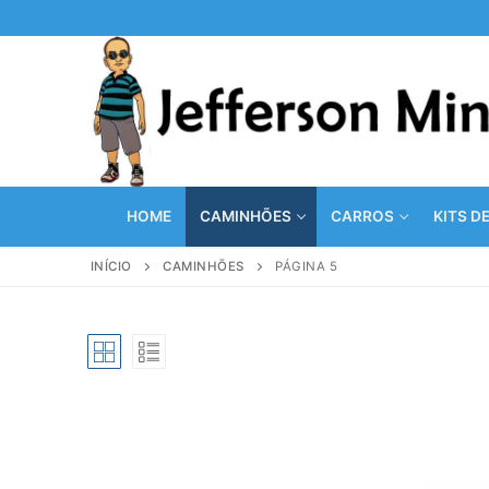
Pular
para
o
conteúdo
HOME
CAMINHÕES
CARROS
KITS D
INÍCIO
CAMINHÕES
PÁGINA 5