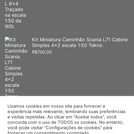
Kit Miniatura Caminhão Scania L71 Cabine
Simples 4x2 escala 1:50 Tekno.
R$
700,00
Usamos cookies em nosso site para fornecer a
experiência mais relevante, lembrando suas preferências
e visitas repetidas. Ao clicar em “Aceitar todos”, você
Arpra – Minimac -Supermini – Jue – Minibrindes- Tekno – WSI –
concorda com o uso de TODOS os cookies. No entanto,
você pode visitar "Configurações de cookies" para
Conrad -IMC – Miniatura Volvo – Miniatura Mercedes Miniatura
fornecer um consentimento controlado.