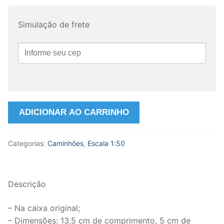
Simulação de frete
Miniatura
ADICIONAR AO CARRINHO
Caminhão
143H
Categorias:
Caminhões
,
Escala 1:50
Scania
Streamline
V8
Escala
Descrição
1:50
da
– Na caixa original;
WSI.
– Dimensões: 13,5 cm de comprimento, 5 cm de