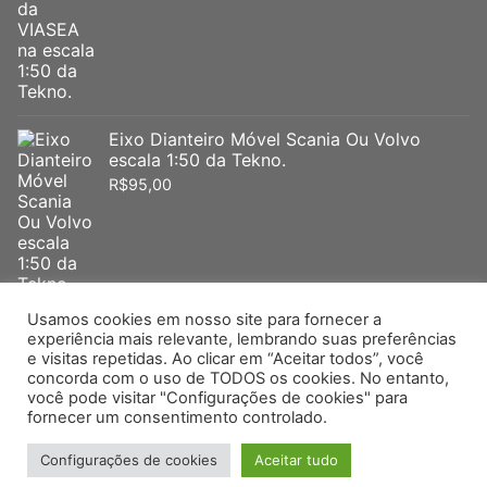
Eixo Dianteiro Móvel Scania Ou Volvo
escala 1:50 da Tekno.
R$
95,00
Usamos cookies em nosso site para fornecer a
experiência mais relevante, lembrando suas preferências
e visitas repetidas. Ao clicar em “Aceitar todos”, você
Arpra – Minimac -Supermini – Jue – Minibrindes- Tekno – WSI –
concorda com o uso de TODOS os cookies. No entanto,
você pode visitar "Configurações de cookies" para
Conrad -IMC – Miniatura Volvo – Miniatura Mercedes Miniatura
fornecer um consentimento controlado.
– IVECO – Miniatura Scania – Miniatura DAF – Miniatura Honda
Direitos autorais_ 2026 _Jefferson Miniaturas _Desenvolvido por
Configurações de cookies
Aceitar tudo
:_
Tecnomago