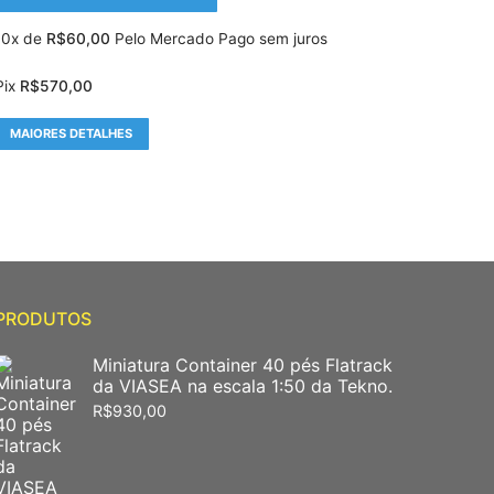
10x de
R$
60,00
Pelo Mercado Pago sem juros
Pix
R$
570,00
MAIORES DETALHES
PRODUTOS
Miniatura Container 40 pés Flatrack
da VIASEA na escala 1:50 da Tekno.
R$
930,00