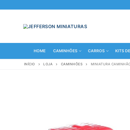
Pular
para
o
conteúdo
HOME
CAMINHÕES
CARROS
KITS D
INÍCIO
LOJA
CAMINHÕES
MINIATURA CAMINHÃO 