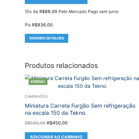
10x de
R$
88,00
Pelo Mercado Pago sem juros
Pix
R$
836,00
MAIORES DETALHES
Produtos relacionados
VENDA!
CAMINHÕES
Miniatura Carreta Furgão Sem refrigeração
na escala 150 da Tekno.
O
O
R$
580,00
R$
450,00
preço
preço
original
atual
era:
é:
ADICIONAR AO CARRINHO
R$580,00.
R$450,00.