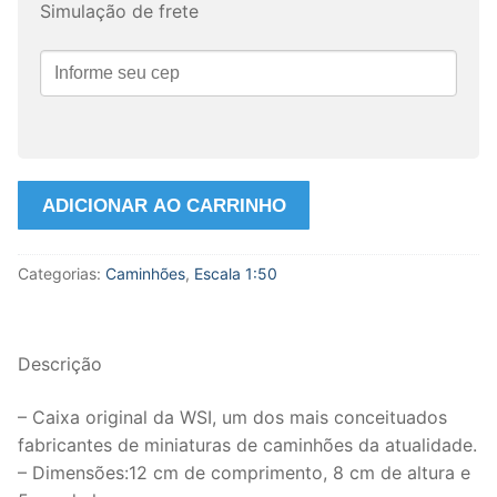
Simulação de frete
Miniatura
ADICIONAR AO CARRINHO
Volvo
FH5
Categorias:
Caminhões
,
Escala 1:50
2025
na
escala
1:50
Descrição
da
WSI.
– Caixa original da WSI, um dos mais conceituados
quantidade
fabricantes de miniaturas de caminhões da atualidade.
– Dimensões:12 cm de comprimento, 8 cm de altura e