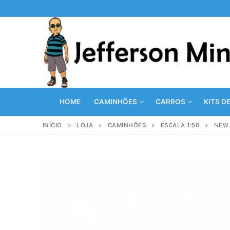
Pular
para
o
conteúdo
HOME
CAMINHÕES
CARROS
KITS D
INÍCIO
LOJA
CAMINHÕES
ESCALA 1:50
NEW 