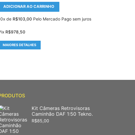
ADICIONAR AO CARRINHO
10x de
R$
103,00
Pelo Mercado Pago sem juros
Pix
R$
978,50
MAIORES DETALHES
PRODUTOS
Kit Câmeras Retrovisoras
Caminhão DAF 1:50 Tekno.
R$
85,00