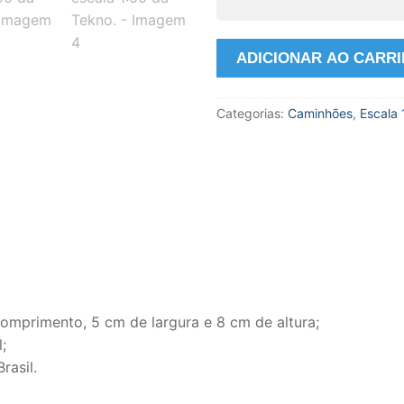
New
ADICIONAR AO CARR
Scania
S650
Categorias:
Caminhões
,
Escala 
6x4
com
Carreta
Prancha
escala
1:50
da
Tekno.
quantidade
omprimento, 5 cm de largura e 8 cm de altura;
;
rasil.