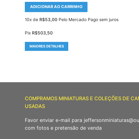
ADICIONAR AO CARRINHO
10x de
R$
53,00
Pelo Mercado Pago sem juros
Pix
R$
503,50
MAIORES DETALHES
COMPRAMOS MINIATURAS E COLEÇÕES DE C
USADAS
Favor enviar e-mail para jeffersonminiaturas@o
com fotos e pretensão de venda