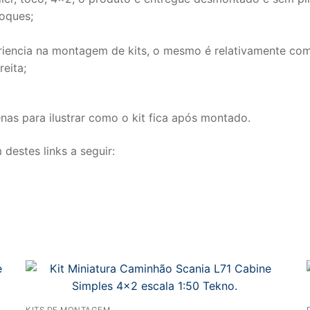
1:50
hoques;
Tekno.
quantidade
iencia na montagem de kits, o mesmo é relativamente co
reita;
as para ilustrar como o kit fica após montado.
destes links a seguir:
KITS DE MONTAGEM