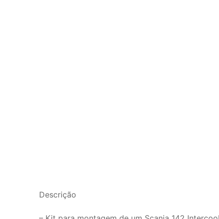
Descrição
– Kit para montagem de um Scania 142 Intercool