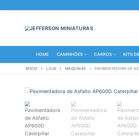
Pular
para
o
conteúdo
HOME
CAMINHÕES
CARROS
KITS D
INÍCIO
LOJA
MÁQUINAS
PAVIMENTADORA DE ASF