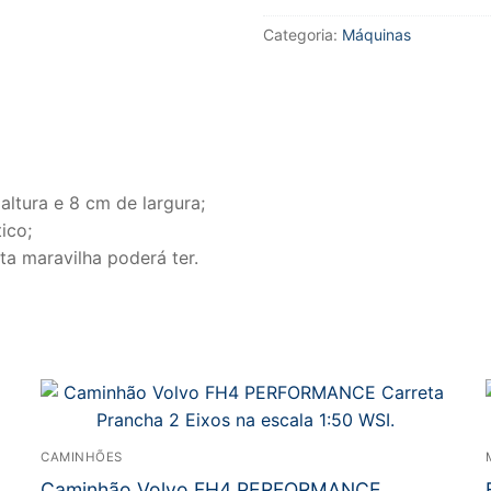
Asfalto
Categoria:
Máquinas
AP600D
Caterpillar
escala
1:50
da
Norscot.
quantidade
ltura e 8 cm de largura;
ico;
ta maravilha poderá ter.
CAMINHÕES
Caminhão Volvo FH4 PERFORMANCE