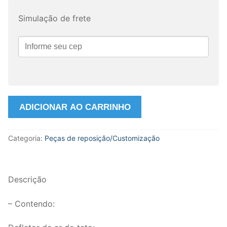
Simulação de frete
Defletor
ADICIONAR AO CARRINHO
Ar
Miniatura
Categoria:
Peças de reposição/Customização
Caminhão
Scania
Série
2
Descrição
1:50
Tekno.
– Contendo:
quantidade