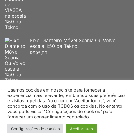
Eixo Dianteiro Móvel Scania Ou Volvo
escala 1:50 da Tekno.
R$
95,00
Usamos cookies em nosso site para fornecer a
experiência mais relevante, lembrando suas preferências
e visitas repetidas. Ao clicar em “Aceitar todos”, você
Arpra – Minimac -Supermini – Jue – Minibrindes- Tekno – WSI –
concorda com o uso de TODOS os cookies. No entanto,
você pode visitar "Configurações de cookies" para
Conrad -IMC – Miniatura Volvo – Miniatura Mercedes Miniatura
fornecer um consentimento controlado.
– IVECO – Miniatura Scania – Miniatura DAF – Miniatura Honda
Direitos autorais_ 2026 _Jefferson Miniaturas _Desenvolvido por
Configurações de cookies
Aceitar tudo
:_
Tecnomago