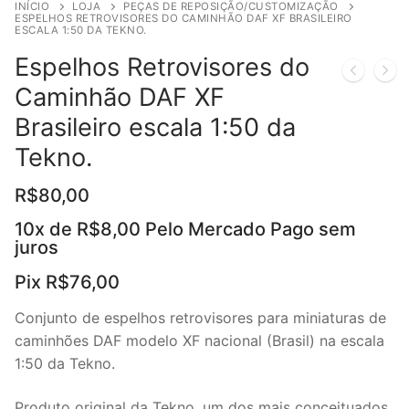
INÍCIO
LOJA
PEÇAS DE REPOSIÇÃO/CUSTOMIZAÇÃO
ESPELHOS RETROVISORES DO CAMINHÃO DAF XF BRASILEIRO
ESCALA 1:50 DA TEKNO.
Espelhos Retrovisores do
Caminhão DAF XF
Brasileiro escala 1:50 da
Tekno.
R$
80,00
10x de
R$
8,00
Pelo Mercado Pago sem
juros
Pix
R$
76,00
Conjunto de espelhos retrovisores para miniaturas de
caminhões DAF modelo XF nacional (Brasil) na escala
1:50 da Tekno.
Produto original da Tekno, um dos mais conceituados