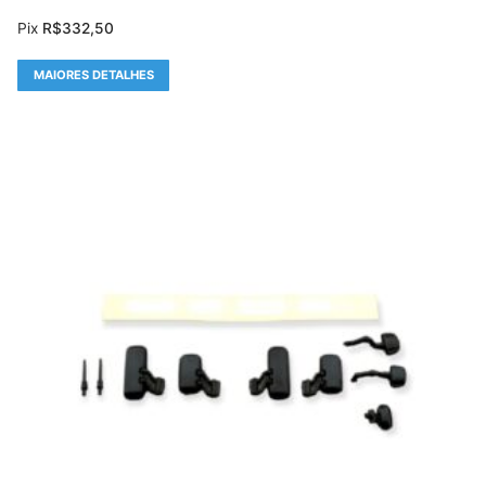
Pix
R$
332,50
MAIORES DETALHES