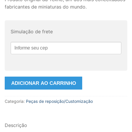
fabricantes de miniaturas do mundo.
Simulação de frete
Espelhos
ADICIONAR AO CARRINHO
Retrovisores
do
Categoria:
Peças de reposição/Customização
Caminhão
DAF
XF
Brasileiro
Descrição
escala