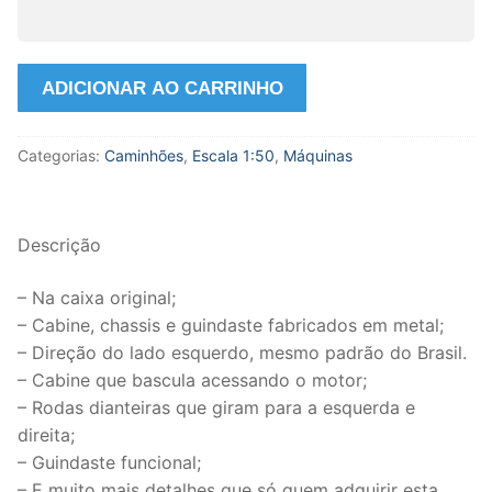
Guindaste
ADICIONAR AO CARRINHO
Liebherr
LTM
Categorias:
Caminhões
,
Escala 1:50
,
Máquinas
1050-
3.1
escala
1:50
Descrição
da
WSI.
– Na caixa original;
quantidade
– Cabine, chassis e guindaste fabricados em metal;
– Direção do lado esquerdo, mesmo padrão do Brasil.
– Cabine que bascula acessando o motor;
– Rodas dianteiras que giram para a esquerda e
direita;
– Guindaste funcional;
– E muito mais detalhes que só quem adquirir esta