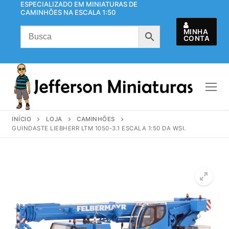
ESPECIALIZADO EM MINIATURAS DE
Pular
CAMINHÕES NA ESCALA 1:50
para
o
MINHA
CONTA
conteúdo
INÍCIO
LOJA
CAMINHÕES
GUINDASTE LIEBHERR LTM 1050-3.1 ESCALA 1:50 DA WSI.
🔍