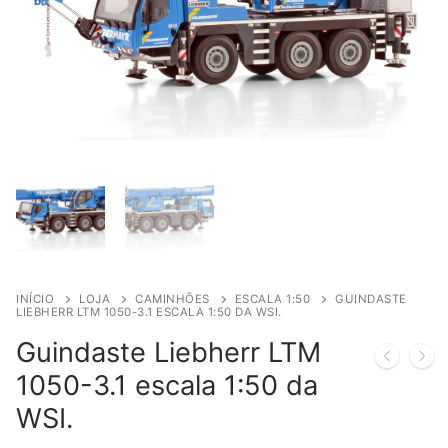
INÍCIO
LOJA
CAMINHÕES
ESCALA 1:50
GUINDASTE
LIEBHERR LTM 1050-3.1 ESCALA 1:50 DA WSI.
Guindaste Liebherr LTM
1050-3.1 escala 1:50 da
WSI.