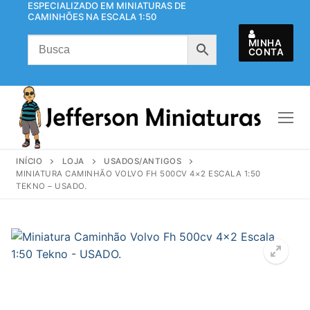
ESPECIALIZADO EM MINIATURAS DE
Pular
CAMINHÕES NA ESCALA 1:50
para
o
MINHA
CONTA
conteúdo
INÍCIO
LOJA
USADOS/ANTIGOS
MINIATURA CAMINHÃO VOLVO FH 500CV 4×2 ESCALA 1:50
TEKNO – USADO.
🔍