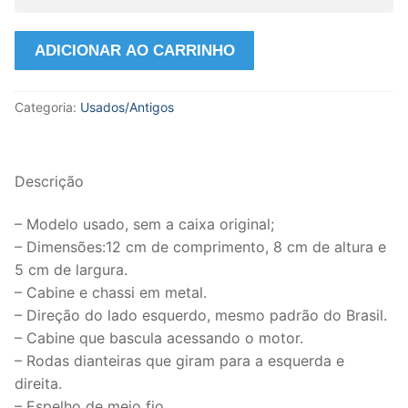
Miniatura
ADICIONAR AO CARRINHO
Caminhão
Volvo
Categoria:
Usados/Antigos
Fh
500cv
4x2
Escala
Descrição
1:50
Tekno
– Modelo usado, sem a caixa original;
-
– Dimensões:12 cm de comprimento, 8 cm de altura e
USADO.
5 cm de largura.
quantidade
– Cabine e chassi em metal.
– Direção do lado esquerdo, mesmo padrão do Brasil.
– Cabine que bascula acessando o motor.
– Rodas dianteiras que giram para a esquerda e
direita.
– Espelho de meio fio.